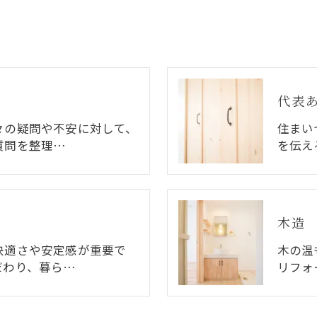
代表
々の疑問や不安に対して、
住まい
質問を整理…
を伝え
木造
快適さや安定感が重要で
木の温
だわり、暮ら…
リフォ