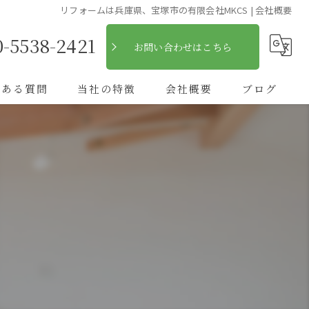
リフォームは兵庫県、宝塚市の有限会社MKCS | 会社概要
0-5538-2421
お問い合わせはこちら
くある質問
当社の特徴
会社概要
ブログ
自然素材
コラム
フローリング
断熱
キッチン
木造