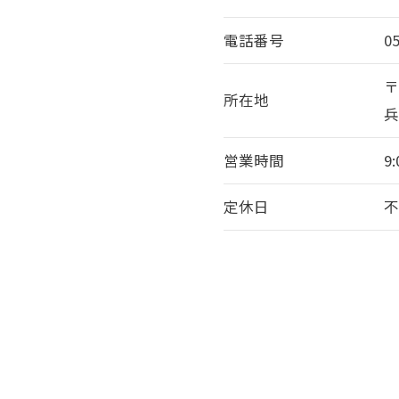
電話番号
0
〒
所在地
お気軽にご相談ください
兵
営業時間
9
定休日