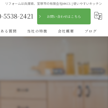
リフォームは兵庫県、宝塚市の有限会社MKCS | 使いやすいキッチン
0-5538-2421
お問い合わせはこちら
くある質問
当社の特徴
会社概要
ブログ
自然素材
コラム
フローリング
断熱
キッチン
木造