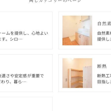
同じカテゴリーのページ
自然
ォームを提供し、心地よい
自然素
ます。シロ…
提供し
断熱
快適さや安定感が重要で
断熱工
だわり、暮ら…
目指し