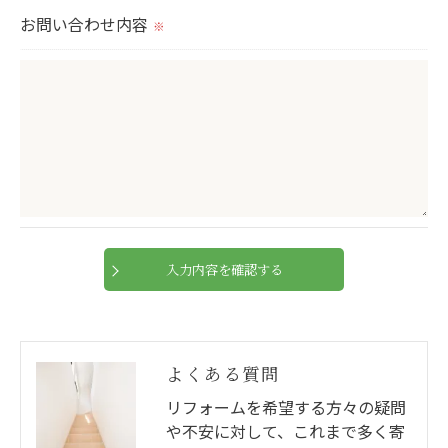
切に安全管理対策を実施します。
お問い合わせ内容
※
＜個人情報を与えなかった場合に生じる結果＞
必要な情報を頂けない場合は、それに対応した当社
のサービスをご提供できない場合がございますので
予めご了承ください。
＜個人情報の開示･訂正・削除･利用停止の手続につ
いて＞
当社では、お客様の個人情報の開示･訂正･削除・利
用停止の手続を定めさせて頂いております。
ご本人である事を確認のうえ、対応させて頂きま
す。
よくある質問
個人情報の開示･訂正･削除・利用停止の具体的手続
リフォームを希望する方々の疑問
きにつきましては、お電話でお問合せ下さい。
や不安に対して、これまで多く寄