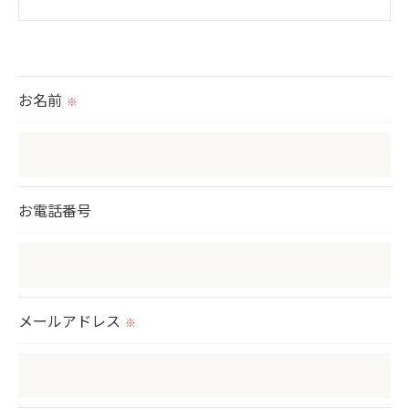
＜個人情報の提供について＞
当社ではお客様の同意を得た場合または法令に定め
られた場合を除き、
お名前
※
取得した個人情報を第三者に提供することはいたし
ません。
＜個人情報の委託について＞
お電話番号
当社では、利用目的の達成に必要な範囲において、
個人情報を外部に委託する場合があります。
これらの委託先に対しては個人情報保護契約等の措
置をとり、適切な監督を行います。
メールアドレス
※
＜個人情報の安全管理＞
当社では、個人情報の漏洩等がなされないよう、適