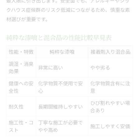
最大限に引き出します。安全面でも、アレルギーやシッ
クハウス症候群のリスク低減につながるため、慎重な素
材選びが重要です。
純粋な漆喰と混合品の性能比較早見表
性能・特徴
純粋な漆喰
接着剤入り混合品
調湿・消臭
非常に高い
やや劣る
効果
健康への安
化学物質不使用で安
化学物質含有に注
全性
心
意
ひび割れやすい場
耐久性
長期間維持しやすい
合あり
施工性・コ
丁寧な施工が必要で
施工しやすく安価
スト
やや高め