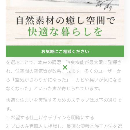
プロ職人による丁
DIYはムラや剥がれに
施工方法
寧な塗り
注意
メンテナ
定期的な換気や点
日常のメンテで長持
ンス
検
ち
漆喰施工による快適性向上の秘訣は、素材選びと施工方
お気軽にご相談ください
法にあります。まず、接着剤を混ぜていない純粋な漆喰
を選ぶことで、本来の調湿・消臭機能が最大限に発揮さ
お気軽にご相談ください
れ、住空間の空気質が改善されます。多くのユーザーか
ら「空気がさわやかになった」「カビや臭いが気になら
なくなった」といった声が寄せられています。
快適な住まいを実現するためのステップは以下の通りで
す。
1. 希望する仕上げやデザインを明確にする
2. プロの左官職人に相談し、最適な漆喰と施工方法を選