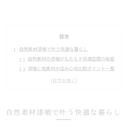
目次
自然素材漆喰で叶う快適な暮らし
自然素材の漆喰がもたらす快適空間の秘密
漆喰と他素材の住み心地比較ポイント一覧
毎日の暮らしを彩る漆喰の調湿効果とは
健康的な室内環境を漆喰で実現するヒント
漆喰のやさしさを感じる住まい作りのコツ
漆喰施工で住まいの魅力を再発見
自然素材漆喰で叶う快適な暮らし
漆喰施工が住まいの印象を変える理由
壁や天井に漆喰を取り入れるメリット集