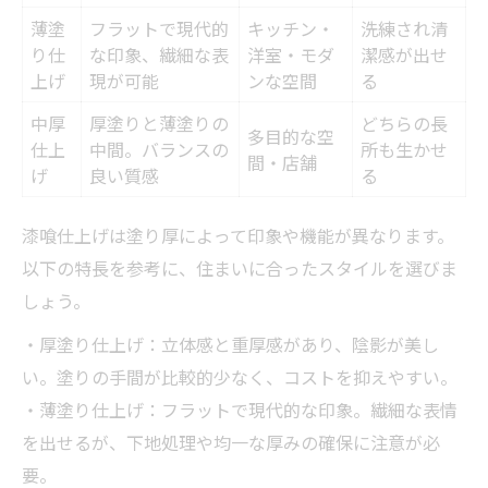
薄塗
フラットで現代的
キッチン・
洗練され清
り仕
な印象、繊細な表
洋室・モダ
潔感が出せ
上げ
現が可能
ンな空間
る
中厚
厚塗りと薄塗りの
どちらの長
多目的な空
仕上
中間。バランスの
所も生かせ
間・店舗
げ
良い質感
る
漆喰仕上げは塗り厚によって印象や機能が異なります。
以下の特長を参考に、住まいに合ったスタイルを選びま
しょう。
・厚塗り仕上げ：立体感と重厚感があり、陰影が美し
い。塗りの手間が比較的少なく、コストを抑えやすい。
・薄塗り仕上げ：フラットで現代的な印象。繊細な表情
を出せるが、下地処理や均一な厚みの確保に注意が必
要。