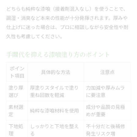
どちらも純粋な漆喰（接着剤混入なし）を使うことで、
調湿・消臭など本来の性能が十分発揮されます。厚みや
仕上げに迷った場合は、プロに相談しながら安全性や耐
久性も考慮してください。
手間代を抑える漆喰塗り方のポイント
ポイン
具体的な方法
注意点
ト項目
塗り厚
厚塗りスタイルで塗り
力加減や厚みムラ
選び
重ね回数を軽減
に要注意
素材選
成分や品質の見極
純粋な漆喰材料を使用
定
めが重要
下地処
しっかりと下地を整え
不十分だと後補修
理
る
発生リスク増