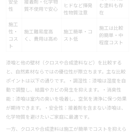
安全
接着剤・化学物
プロならではの漆喰仕上げの工夫集
ヒドなど揮発
む塗料も存
性
質不使用で安心
性物質注意
在
施工
施工は比較
性・
施工難易度高
施工簡単・コ
的簡単・中
コス
く、費用は高め
スト低
程度コスト
ト
漆喰と他の壁材（クロスや合成塗料など）を比較する
と、自然素材ならではの優位性が際立ちます。主な比較
ポイントは以下の通りです。・調湿性：漆喰は湿度を自
動で調整し、結露やカビの発生を抑えます。・消臭性
能：漆喰は室内の臭いを吸着し、空気を清浄に保つ効果
が期待できます。・安全性：接着剤を含まない漆喰は、
化学物質を避けたいご家庭に最適です。
一方、クロスや合成塗料は施工が簡単でコストを抑えら