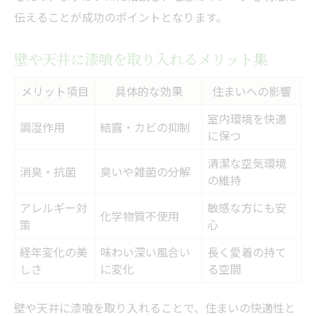
伝えることが成功のポイントとなります。
壁や天井に漆喰を取り入れるメリット集
メリット項目
具体的な効果
住まいへの影響
室内環境を快適
調湿作用
結露・カビの抑制
に保つ
清潔な空気環境
消臭・抗菌
臭いや雑菌の分解
の維持
アレルギー対
敏感な方にも安
化学物質不使用
策
心
経年変化の美
味わい深い風合い
長く愛着の持て
しさ
に変化
る空間
壁や天井に漆喰を取り入れることで、住まいの快適性と