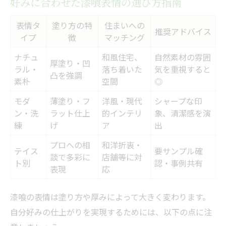
好みに合わせた漆喰表情の選び方指南
表情タ
塗り方の特
住まいへの
推奨アドバイス
イプ
徴
マッチング
ナチュ
和風住宅、
自然素材の雰囲
厚塗り・凹
ラル・
落ち着いた
気を重視すると
凸を強調
素朴
空間
◎
モダ
薄塗り・フ
洋風・現代
シャープな印
ン・洗
ラット仕上
的インテリ
象、清潔感を演
練
げ
ア
出
プロへの相
和洋折衷・
テイス
要サンプル確
談で多彩に
店舗等に対
ト別
認・事例共有
表現
応
漆喰の表情は塗り方や厚みによって大きく変わります。
自分好みの仕上がりを実現するためには、以下の点に注