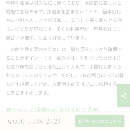
純粋な漆喰は耐久性にも優れており、長期的に美しさと
機能性を保ちます。接着剤を含まないことで、経年劣化
やひび割れのリスクが低減し、安心して長く暮らせる住
まいづくりが可能です。多くの利用者が「年月を経ても
風合いが増す」と高く評価しています。
この耐久性を活かすためには、塗り厚をしっかり確保す
ることがポイントです。最近では、ツルツル仕上げより
も塗り厚を感じさせる仕上げが人気で、手間代も抑えら
れるメリットがあります。ただし、DIYの場合は一部の壁
など小規模にとどめ、広範囲の施工はプロに依頼するこ
とをおすすめします。
昔ながらの漆喰が再注目される背景
050-5538-2421
お問い合わせはこちら
近年、兵庫県宝塚市でも昔ながらの漆喰施工が再び注目