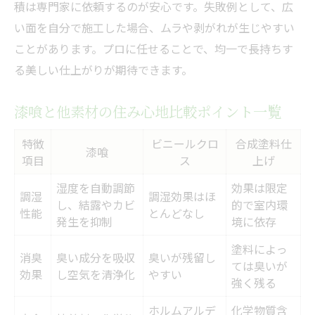
積は専門家に依頼するのが安心です。失敗例として、広
純粋漆喰ならではの耐久性と安心感
い面を自分で施工した場合、ムラや剥がれが生じやすい
昔ながらの漆喰が再注目される背景
ことがあります。プロに任せることで、均一で長持ちす
DIY漆喰塗りのポイントと注意点
る美しい仕上がりが期待できます。
DIYで漆喰塗りを始める前の準備とは
漆喰と他素材の住み心地比較ポイント一覧
漆喰DIYで失敗しない作業手順チェック表
壁一面だけの漆喰塗りに挑戦するコツ
特徴
ビニールクロ
合成塗料仕
漆喰
漆喰DIYで気をつけたい筋力と道具選び
項目
ス
上げ
うまく塗るための漆喰の扱い方ガイド
湿度を自動調節
効果は限定
調湿
調湿効果はほ
し、結露やカビ
的で室内環
プロに任せる漆喰施工のメリット
性能
とんどなし
発生を抑制
境に依存
プロ施工が叶える漆喰の美しさと耐久性
塗料によっ
自分施工とプロ施工の仕上がり比較一覧
消臭
臭い成分を吸収
臭いが残留し
ては臭いが
効果
し空気を清浄化
やすい
漆喰職人の技術が持つ安心感の理由
強く残る
大面積施工でプロを頼るべきタイミング
ホルムアルデ
化学物質含