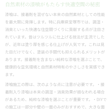
自然素材の漆喰がもたらす快適空間の秘密
自然素材漆喰で叶うデザインの幅広さ
漆喰は、接着剤を混ぜない本来の自然素材としての性能
漆喰施工で得られる快適性アップの秘訣
を最大限に発揮します。特に兵庫県宝塚市では、調湿・
漆喰リフォーム事例で見る魅力の変化
消臭といった快適な住空間づくりに貢献する点が注目さ
厚みを感じる漆喰仕上げの新トレンド
れています。昔はツルツルに仕上げる技法が主流でした
厚み演出が人気の漆喰仕上げ最新事情
が、近年は塗り厚を感じる仕上げが人気です。これは見
漆喰の塗り厚と美しさの関係を徹底解説
た目だけでなく、塗装の手間代も抑えられるメリットが
塗り厚別・漆喰仕上げスタイル比較表
あります。接着剤を含まない純粋な漆喰を選ぶことで、
健康的な空気環境と自然素材特有のやさしさを実感でき
手間代を抑える漆喰塗り方のポイント
ます。
好みに合わせた漆喰表情の選び方指南
純粋な漆喰が持つ本来の性能とは
漆喰施工の際は、次のような点に注意が必要です。・接
着剤入り漆喰は本来の調湿・消臭効果が損なわれる場合
接着剤不使用漆喰の本当の実力を知る
があるため、純粋な漆喰を選ぶことが重要です。・DIYで
純粋な漆喰と混合品の性能比較早見表
の施工は一部分や壁の一面のみがおすすめで、大きな面
漆喰本来の調湿・消臭効果が活きる理由