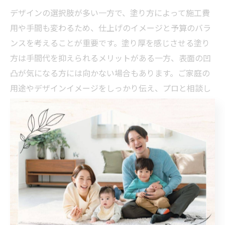
デザインの選択肢が多い一方で、塗り方によって施工費
用や手間も変わるため、仕上げのイメージと予算のバラ
ンスを考えることが重要です。塗り厚を感じさせる塗り
方は手間代を抑えられるメリットがある一方、表面の凹
凸が気になる方には向かない場合もあります。ご家庭の
用途やデザインイメージをしっかり伝え、プロと相談し
ながら進めることが失敗を防ぐポイントです。
漆喰施工で得られる快適性アップの秘訣
快適性ア
ップの要
実践方法
注意点
素
接着剤無添加の純
性能を最大化するに
素材選び
粋な漆喰を選択
は混合物を避ける