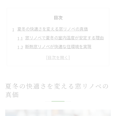
目次
夏冬の快適さを変える窓リノベの真価
窓リノベで夏冬の室内温度が安定する理由
断熱窓リノベが快適な住環境を実現
窓リノベによるエアコン効率アップの実感
築年数と窓リノベ効果の関係を知る
窓リノベで冷暖房費が抑えられる仕組み
窓リノベで宝塚の暮らしが向上する理由
夏冬の快適さを変える窓リノベの
窓リノベが宝塚の気候に適している理由
真価
地域特性を活かす窓リノベの選び方
窓リノベで快適な暮らしを手に入れる方法