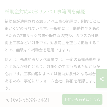
補助金対応の窓リノベ工事範囲を確認
補助金が適用される窓リノベ工事の範囲は、制度ごとに
細かく定められています。一般的には、断熱性能を高め
るための2重サッシ設置や既存窓の交換、ガラスの性能
向上工事などが対象です。対象範囲を正しく把握するこ
とで、無駄なく補助金を活用できます。
例えば、先進的窓リノベ事業では、一定の断熱基準を満
たす製品が条件となり、対象外の工事もあるため注意が
必要です。工事内容によっては補助対象外となる場合も
あるため、事前にリフォーム会社に詳細を確認しましょ
う。
補助金の対象範囲を正確に理解することで、申請時のト
050-5538-2421
お問い合わせはこちら
ラブルや後悔を防げます。特に築年数が古い住宅では、