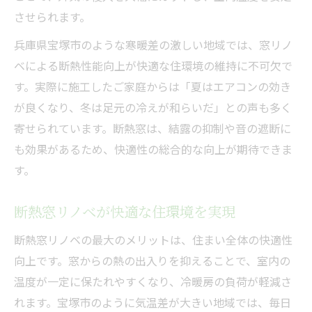
させられます。
補助金活用でお得に叶う窓リノベ術
兵庫県宝塚市のような寒暖差の激しい地域では、窓リノ
窓リノベ補助金活用の基本を押さえる
ベによる断熱性能向上が快適な住環境の維持に不可欠で
補助金を使った窓リノベで賢く節約
す。実際に施工したご家庭からは「夏はエアコンの効き
申請時の注意点と窓リノベのポイント
が良くなり、冬は足元の冷えが和らいだ」との声も多く
補助金対応の窓リノベ工事範囲を確認
寄せられています。断熱窓は、結露の抑制や音の遮断に
窓リノベの補助金最新情報をチェック
も効果があるため、快適性の総合的な向上が期待できま
窓リノベで実感できる光熱費節約の効果
す。
窓リノベでどれだけ光熱費が変わる？
断熱窓リノベが快適な住環境を実現
実際の窓リノベ体験で見えた節約効果
窓リノベ後の生活費の変化を徹底検証
断熱窓リノベの最大のメリットは、住まい全体の快適性
省エネ効果が高い窓リノベの理由とは
向上です。窓からの熱の出入りを抑えることで、室内の
温度が一定に保たれやすくなり、冷暖房の負荷が軽減さ
窓リノベで得られる長期的な経済メリット
れます。宝塚市のように気温差が大きい地域では、毎日