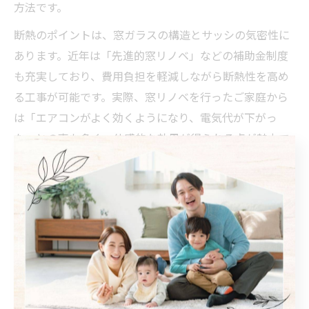
方法です。
断熱のポイントは、窓ガラスの構造とサッシの気密性に
あります。近年は「先進的窓リノベ」などの補助金制度
も充実しており、費用負担を軽減しながら断熱性を高め
る工事が可能です。実際、窓リノベを行ったご家庭から
は「エアコンがよく効くようになり、電気代が下がっ
た」との声も多く、体感的な効果が得られる点が魅力で
す。
断熱リフォームを検討する際は、窓の種類や設置場所、
既存のサッシの状態をしっかり確認することが重要で
す。特にリビングや寝室など長時間過ごす部屋から優先
的に対策を進めると、日々の快適さをより実感できるで
しょう。