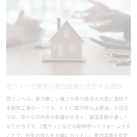
宝塚の住まいに窓リノベが最適な理由
窓リノベで得られる生活の質向上メリット
厳しい気候でも安心な断熱対策を考える
窓リノベによる断熱対策の重要ポイント
気候変動時代に窓リノベが必要な理由
断熱窓リノベで冬の底冷えを防ぐコツ
夏の暑さ対策に窓リノベが役立つ理由
窓リノベで断熱性能を高める具体策
省エネ生活へ導く窓リノベの必要性とは
窓リノベで夏冬の室内温度が安定する理由
窓リノベで毎月の光熱費を賢く節約
窓リノベは、夏の厳しい暑さや冬の底冷え対策に直結す
省エネ住宅を目指すなら窓リノベが必須
る断熱工事の一つです。とくに築20年以上経過した住宅
窓リノベで電気代が減る仕組みを解説
では、窓からの外気の影響が大きく、室温変動が激しく
エアコン効率化に直結する窓リノベの力
なりがちです。2重サッシなどの断熱窓へリフォームする
ことで、外気の侵入を大幅にカットし、室内温度を安定
省エネ効果が高い窓リノベの特徴とは