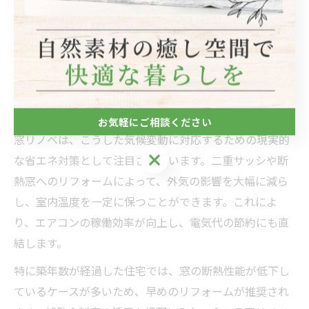
気候変動時代に窓リノベが必要な理由
近年、宝塚市を含む兵庫県全域で気候変動の影響が顕著
になり、夏の猛暑や冬の底冷えが住まいに与える負担が
増しています。従来の単板ガラスや古いサッシでは、外
気の熱や冷気が室内に伝わりやすく、快適な温度を維持
するための冷暖房費がかさみやすい状況です。
お気軽にご相談ください
窓リノベは、こうした気候変動に対応するための現実的
お気軽にご相談ください
な省エネ対策として注目されています。二重サッシや断
熱窓へのリフォームによって、外気の影響を大幅に減ら
し、室内温度を一定に保つことができます。これによ
り、エアコンの稼働効率が向上し、電気代の節約にも直
結します。
特に築年数が経過した住宅では、窓の断熱性能が低下し
ているケースが多いため、早めのリフォームが推奨され