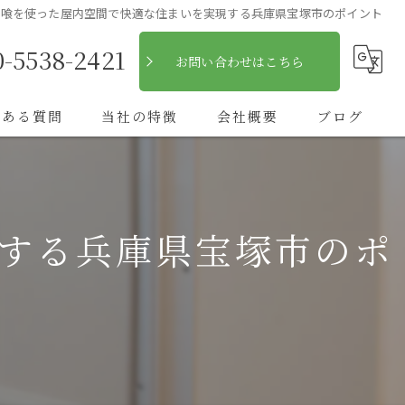
漆喰を使った屋内空間で快適な住まいを実現する兵庫県宝塚市のポイント
0-5538-2421
お問い合わせはこちら
くある質問
当社の特徴
会社概要
ブログ
自然素材
コラム
フローリング
する兵庫県宝塚市のポ
断熱
キッチン
木造