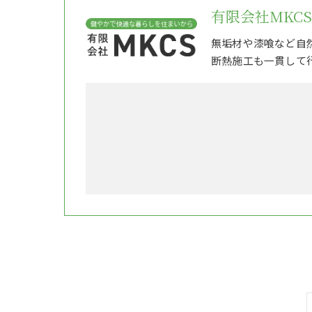
有限会社MKCS
無垢材や漆喰など自
断熱施工も一貫して