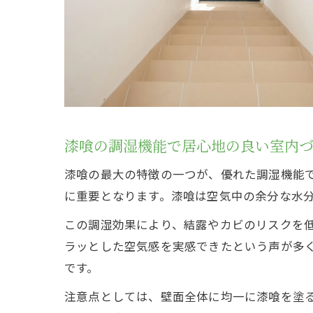
漆喰の調湿機能で居心地の良い室内
漆喰の最大の特徴の一つが、優れた調湿機能
に重要となります。漆喰は空気中の余分な水
この調湿効果により、結露やカビのリスクを
ラッとした空気感を実感できたという声が多
です。
注意点としては、壁面全体に均一に漆喰を塗