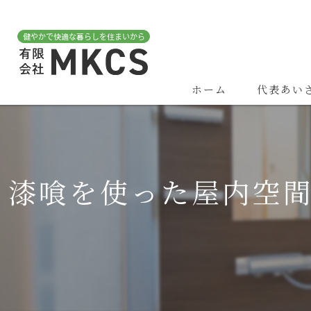
ホーム
代表あい
漆喰を使った屋内空