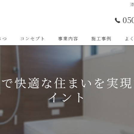
05
さつ
コンセプト
事業内容
施工事例
よ
間で快適な住まいを実現
イント