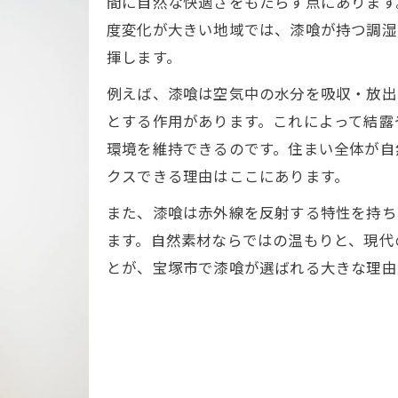
間に自然な快適さをもたらす点にあります
自然素材の漆喰が暮らしを支える理由
度変化が大きい地域では、漆喰が持つ調湿
自然素材漆喰が室内環境をやさしく守る
揮します。
漆喰の安全性と健康への配慮を徹底解説
例えば、漆喰は空気中の水分を吸収・放出
漆喰による快適な暮らしの実現ポイント
とする作用があります。これによって結露
漆喰の自然な質感が癒し空間を演出
環境を維持できるのです。住まい全体が自
クスできる理由はここにあります。
素材としての漆喰がもたらす安心感
調湿や防カビに優れた漆喰のメリット
また、漆喰は赤外線を反射する特性を持ち
ます。自然素材ならではの温もりと、現代
漆喰の調湿性が湿度変化に強い理由
とが、宝塚市で漆喰が選ばれる大きな理由
防カビ効果で清潔な室内を維持する漆喰
漆喰の機能で結露やカビを未然に防ぐ
快適環境を実現する漆喰の自然な力
弱アルカリ性漆喰の健康メリットとは
健康志向の方に選ばれる漆喰の特長