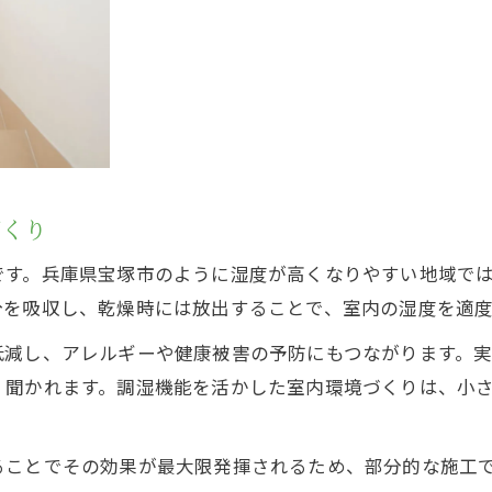
漆喰が健康志向の家庭に支持される理由
有害成分を含まない漆喰の安心ポイント
漆喰の自然素材が家族の健康を守る
アレルギー対策に役立つ漆喰の特徴
漆喰壁で安心できる室内空間を実現
づくり
セルフメンテもしやすい漆喰活用法
漆喰のセルフメンテナンスが簡単な理由
です。兵庫県宝塚市のように湿度が高くなりやすい地域で
お気軽にご相談ください
お気軽にご相談ください
漆喰壁の補修ポイントと注意点まとめ
分を吸収し、乾燥時には放出することで、室内の湿度を適
DIYでも扱いやすい漆喰の使い方解説
低減し、アレルギーや健康被害の予防にもつながります。
漆喰を長持ちさせる日常的ケアの方法
く聞かれます。調湿機能を活かした室内環境づくりは、小
メンテナンス性に優れた漆喰の特徴
ることでその効果が最大限発揮されるため、部分的な施工