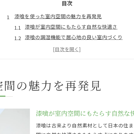
目次
漆喰を使った室内空間の魅力を再発見
漆喰が室内空間にもたらす自然な快適さ
漆喰の調湿機能で居心地の良い室内づくり
漆喰ならではのやさしい質感と安心感
揮発性成分ゼロの漆喰で健康を守る
屋内で輝く漆喰の伝統と現代的な価値
快適な住まいへ導く漆喰の効果とは
空間の魅力を再発見
漆喰の弱アルカリ性が防カビに役立つ理由
漆喰がもたらす清潔な空気環境の魅力
省エネ効果を高める漆喰の赤外線反射性
漆喰が室内空間にもたらす自然な
漆喰の二酸化炭素吸収と空間の質向上
漆喰は古来より自然素材として日本の住ま
漆喰の接着剤不要な安全性と安心感