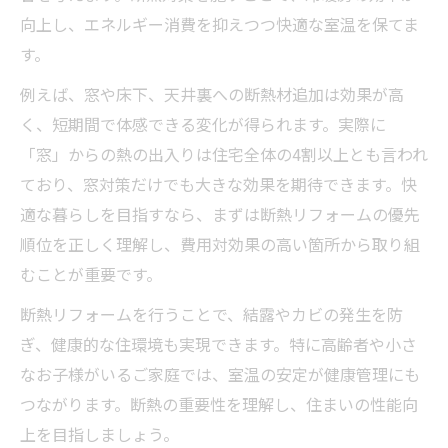
向上し、エネルギー消費を抑えつつ快適な室温を保てま
省エネ住宅リフォーム業者の選び方
す。
補助金を活用した断熱リフォームの進め方
例えば、窓や床下、天井裏への断熱材追加は効果が高
断熱リフォーム補助金の最新情報を解説
く、短期間で体感できる変化が得られます。実際に
みらいエコ住宅制度のポイントを知ろう
「窓」からの熱の出入りは住宅全体の4割以上とも言われ
断熱リフォーム補助金申請の流れと注意
ており、窓対策だけでも大きな効果を期待できます。快
補助金を活用したリフォーム事例紹介
適な暮らしを目指すなら、まずは断熱リフォームの優先
断熱リフォーム費用を抑える賢い方法
順位を正しく理解し、費用対効果の高い箇所から取り組
冬暖かく夏涼しい家作りの秘訣を解説
むことが重要です。
断熱リフォームで季節を問わず快適に
断熱リフォームを行うことで、結露やカビの発生を防
断熱リフォームが健康に与える影響とは
ぎ、健康的な住環境も実現できます。特に高齢者や小さ
窓と床下の断熱で冷暖房効率アップ
なお子様がいるご家庭では、室温の安定が健康管理にも
断熱リフォーム方法別の効果と選び方
つながります。断熱の重要性を理解し、住まいの性能向
上を目指しましょう。
結露・カビ対策にも役立つ断熱リフォーム