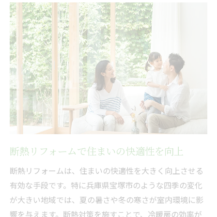
窓と床下の断熱リフォーム優先の理由
断熱リフォームで冷暖房効率を高める
失敗しない断熱リフォームの優先順位とは
断熱リフォーム優先順位の見極め方
窓・床下対策が断熱リフォーム成功の鍵
壁の断熱リフォームは次の選択肢
費用対効果を考えた断熱リフォーム順序
断熱リフォームでよくある失敗を防ぐ
省エネも叶える断熱リフォーム実践ガイド
断熱リフォームで住まいの快適性を向上
断熱リフォームで省エネ住宅を実現する
断熱リフォームは、住まいの快適性を大きく向上させる
具体的な断熱リフォーム方法を紹介
有効な手段です。特に兵庫県宝塚市のような四季の変化
断熱リフォーム実践で光熱費も削減
が大きい地域では、夏の暑さや冬の寒さが室内環境に影
冷暖房効率を高める断熱対策の工夫
響を与えます。断熱対策を施すことで、冷暖房の効率が