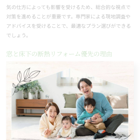
気の仕方によっても影響を受けるため、総合的な視点で
対策を進めることが重要です。専門家による現地調査や
アドバイスを受けることで、最適なプラン選びができる
でしょう。
窓と床下の断熱リフォーム優先の理由
断熱リフォームの優先順位として「窓」と「床下」が推
奨される理由は、費用対効果の高さと施工のしやすさに
あります。壁の断熱材追加は大規模な工事となりがちで
予算も膨らみますが、窓や床下の対策は比較的短期間・
低コストで大きな効果を得やすいのが特徴です。
窓は住宅全体の熱損失の約5割を占めると言われており、
床下も冬場の冷気侵入の主な経路となっています。この
ため、まずはこの2か所の断熱性能を高めることが、冷