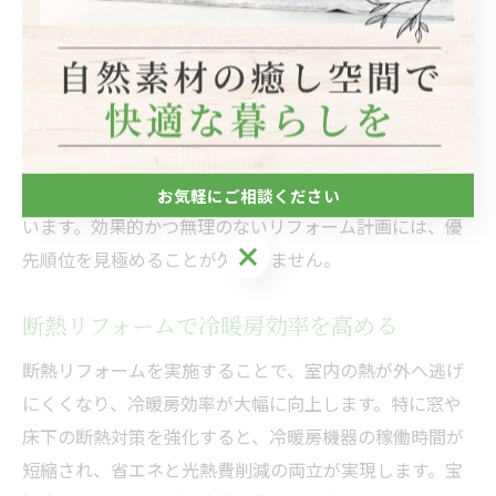
暖房効率や快適性の向上に直結します。壁の断熱は、予
算や住宅の状況を見て次の段階で検討するのが現実的で
す。
実際に宝塚市で断熱リフォームを行った事例でも、「ま
ずは窓・床下を優先して大正解だった」という声が多
く、みらいエコ住宅の補助金を利用した成功例も増えて
お気軽にご相談ください
います。効果的かつ無理のないリフォーム計画には、優
お気軽にご相談ください
先順位を見極めることが欠かせません。
断熱リフォームで冷暖房効率を高める
断熱リフォームを実施することで、室内の熱が外へ逃げ
にくくなり、冷暖房効率が大幅に向上します。特に窓や
床下の断熱対策を強化すると、冷暖房機器の稼働時間が
短縮され、省エネと光熱費削減の両立が実現します。宝