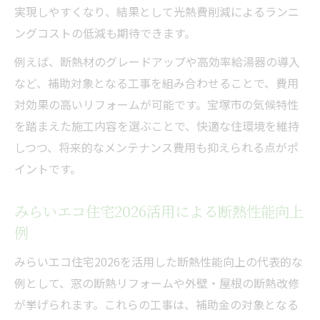
実現しやすくなり、結果として光熱費削減によるランニ
光熱費を抑えるための実践的なリフォーム
ングコストの低減も期待できます。
術
補助制度と省エネ工事のベストな組み合わ
例えば、断熱材のグレードアップや高効率給湯器の導入
せ
など、補助対象となる工事を組み合わせることで、費用
対効果の高いリフォームが可能です。宝塚市の気候特性
みらいエコ住宅2026徹底活用で賢くリフォーム
を踏まえた施工内容を選ぶことで、快適な住環境を維持
みらいエコ住宅2026で賢く進めるリフォー
しつつ、将来的なメンテナンス費用も抑えられる点がポ
ム術
イントです。
補助金制度を最大限活用するステップ解説
成功例に学ぶみらいエコ住宅2026の使い方
みらいエコ住宅2026活用による断熱性能向上
将来を見据えた費用対効果の高い改修戦略
例
みらいエコ住宅2026の全体像と実践ポイン
みらいエコ住宅2026を活用した断熱性能向上の代表的な
ト
例として、窓の断熱リフォームや外壁・屋根の断熱改修
が挙げられます。これらの工事は、補助金の対象となる