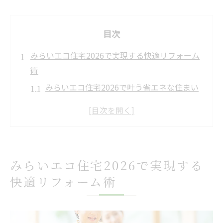
目次
みらいエコ住宅2026で実現する快適リフォーム
術
みらいエコ住宅2026で叶う省エネな住まい
作り
リフォーム費用と快適性の両立ポイント解
説
みらいエコ住宅2026活用による断熱性能向
みらいエコ住宅2026で実現する
上例
快適リフォーム術
補助制度を賢く使うリフォームの進め方
みらいエコ住宅2026の対象工事と選び方
兵庫県宝塚市の省エネ改修に新提案