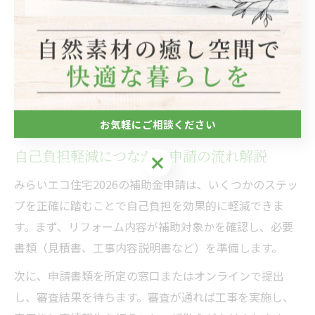
特に、省エネ性能の高い窓や断熱材の導入、エコな給湯
器の設置など、補助対象となる工事を組み合わせること
で、補助金の上限額まで活用できるケースが多いです。
リフォーム会社や専門家と事前に相談し、自宅の現状や
希望に合った工事内容を選ぶことが成功のポイントにな
ります。
お気軽にご相談ください
自己負担軽減につながる申請の流れ解説
お気軽にご相談ください
みらいエコ住宅2026の補助金申請は、いくつかのステッ
プを正確に踏むことで自己負担を効果的に軽減できま
す。まず、リフォーム内容が補助対象かを確認し、必要
書類（見積書、工事内容説明書など）を準備します。
次に、申請書類を所定の窓口またはオンラインで提出
し、審査結果を待ちます。審査が通れば工事を実施し、