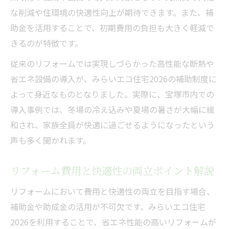
な削減や住環境の快適性向上が期待できます。また、補
法
助金を活用することで、初期費用の負担も大きく軽減で
省エネ工事の組み合わせと費用対策のポイ
きるのが特徴です。
ント
従来のリフォームでは実現しづらかった高性能な断熱や
申請条件から始める理想の家づくり戦略
省エネ設備の導入が、みらいエコ住宅2026の補助制度に
みらいエコ住宅2026の申請条件を徹底解説
よって身近なものとなりました。実際に、宝塚市内での
申請手順と必要書類の準備ポイント
導入事例では、冬場の冷え込みや夏場の暑さが大幅に緩
理想のリフォームに向けた条件整理方法
和され、家族全員が快適に過ごせるようになったという
みらいエコ住宅2026の対象要件確認のコツ
声も多く聞かれます。
補助制度ごとの注意点と進行スケジュール
リフォーム費用と快適性の両立ポイント解説
最新制度を活用した光熱費ダウンの工夫とは
みらいエコ住宅2026で光熱費削減を実現
リフォームにおいて費用と快適性の両立を目指す場合、
断熱改修がもたらす光熱費ダウンの仕組み
補助金や助成金の活用が不可欠です。みらいエコ住宅
みらいエコ住宅2026と省エネ設備の活用法
2026を利用することで、省エネ性能の高いリフォームが