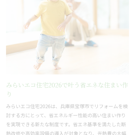
みらいエコ住宅2026導入で実現する省エネ
改修
宝塚市で注目のエコリフォーム最新動向
省エネ改修計画にみらいエコ住宅2026を活
用
断熱・給湯器リフォームの選び方と工夫
みらいエコ住宅2026がもたらす住まいの変
化
みらいエコ住宅2026で叶う省エネな住まい作
自己負担軽減を目指す住まいの見直し方法
り
みらいエコ住宅2026活用で負担を抑えるコ
ツ
みらいエコ住宅2026は、兵庫県宝塚市でリフォームを検
自己負担軽減につながる申請の流れ解説
討する方にとって、省エネルギー性能の高い住まい作り
を実現できる新たな制度です。省エネ基準を満たした断
補助金最大活用でお得なリフォームを実現
熱改修や高効率設備の導入が対象となり、光熱費の大幅
みらいエコ住宅2026で家計防衛を目指す方