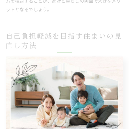
ムを検討することが、家計と暮らしの両面で大きなメリ
ットとなるでしょう。
自己負担軽減を目指す住まいの見
直し方法
みらいエコ住宅2026活用で負担を抑えるコツ
みらいエコ住宅2026を活用して兵庫県宝塚市でのリフォ
ーム費用を抑えるためには、まず補助金の最新情報を正
確に把握することが重要です。制度の内容や対象となる
工事、申請時期を早めに確認し、予算終了前に計画的に
進めることで、自己負担を最小限に抑えることが可能で
す。