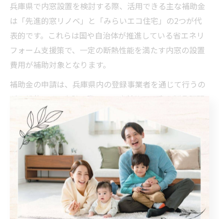
兵庫県で内窓設置を検討する際、活用できる主な補助金
は「先進的窓リノベ」と「みらいエコ住宅」の2つが代
表的です。これらは国や自治体が推進している省エネリ
フォーム支援策で、一定の断熱性能を満たす内窓の設置
費用が補助対象となります。
補助金の申請は、兵庫県内の登録事業者を通じて行うの
が一般的です。申請の際は、工事前後の写真や製品証明
書など、必要書類をしっかり準備することが求められま
す。特に「二重窓 補助金 神戸市」「二重窓 補助金 西宮
市」など、各市町ごとに独自の加算や条件が設定されて
いる場合もあるため、詳細は各自治体の公式情報を必ず
確認しましょう。
補助金を上手に活用することで、工事費用の大幅な軽減
だけでなく、快適な省エネ生活を実現できます。補助金