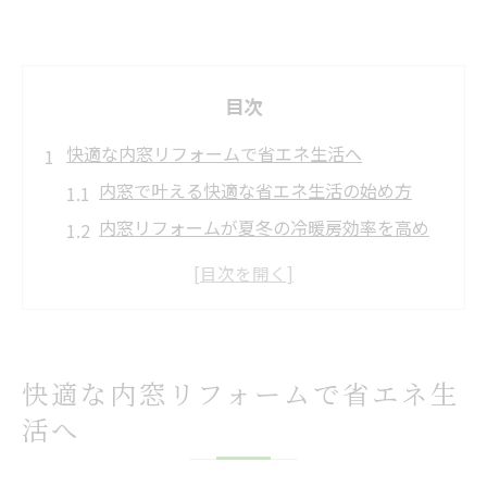
目次
快適な内窓リフォームで省エネ生活へ
内窓で叶える快適な省エネ生活の始め方
内窓リフォームが夏冬の冷暖房効率を高め
る理由
断熱効果を実感する内窓リフォームの魅力
補助金活用でお得な内窓リフォームの進め
方
快適な内窓リフォームで省エネ生
内窓設置で防音や結露対策もできるポイン
活へ
ト
兵庫県で注目される断熱リフォームの流れ