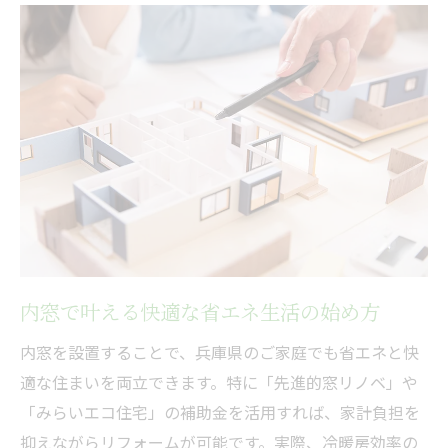
兵庫県で人気の内窓断熱リフォームの手順
内窓リフォーム補助金の最新動向をチェッ
ク
断熱リフォームを成功させる内窓の活用法
省エネ住宅を目指す内窓リフォームの流れ
兵庫県で内窓設置に役立つ補助金情報まと
め
補助金活用で賢く内窓リフォームを進める秘訣
内窓リフォーム補助金の申請ポイントを解
内窓で叶える快適な省エネ生活の始め方
説
先進的窓リノベ補助金を内窓に最大限活用
内窓を設置することで、兵庫県のご家庭でも省エネと快
する方法
適な住まいを両立できます。特に「先進的窓リノベ」や
「みらいエコ住宅」の補助金を活用すれば、家計負担を
内窓で省エネリフォームを賢く進めるコツ
抑えながらリフォームが可能です。実際、冷暖房効率の
補助金制度を比較して内窓リフォームを有