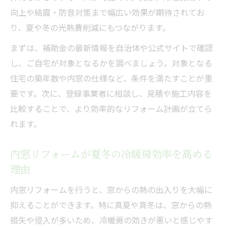
向上や結露・防音対策まで幅広い効果が期待されてお
利に
り、夏や冬の光熱費削減にもつながります。
登録事業者選びで内窓補助金申請をスムー
ズに
まずは、補助金の最新情報を自治体や公式サイトで確認
し、ご自宅が対象となるかを調べましょう。対象となる
冷暖房効率を高める内窓設置のポイント解説
住宅の築年数や内窓の仕様など、条件を満たすことが重
内窓設置で冷暖房効率が大幅にアップする
要です。次に、登録事業者に相談し、見積や施工内容を
理由
比較することで、より効率的なリフォーム計画が立てら
断熱性能を高める内窓リフォームの要点
れます。
内窓で真夏や真冬も快適に過ごす工夫
省エネにつながる内窓設置の具体的なポイ
内窓リフォームが夏冬の冷暖房効率を高める
ント
理由
内窓補助金を活用した冷暖房対策の始め方
内窓リフォームを行うと、窓からの熱の出入りを大幅に
最新内窓補助金情報を利用する方法とは
抑えることができます。特に真夏や真冬は、窓からの熱
内窓補助金の最新情報と申請手順を解説
損失や侵入が多いため、冷暖房の効きが悪いと感じやす