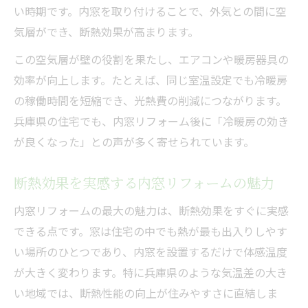
2026年も使えるか確認したい内窓補助金
い時期です。内窓を取り付けることで、外気との間に空
内窓設置のための補助金活用ガイド
気層ができ、断熱効果が高まります。
兵庫県の内窓補助金制度を徹底比較
この空気層が壁の役割を果たし、エアコンや暖房器具の
内窓リフォームで補助金を賢く使う方法
効率が向上します。たとえば、同じ室温設定でも冷暖房
の稼働時間を短縮でき、光熱費の削減につながります。
省エネリフォーム成功のカギは内窓にあり
兵庫県の住宅でも、内窓リフォーム後に「冷暖房の効き
内窓リフォームが持つ省エネ効果の実例紹
が良くなった」との声が多く寄せられています。
介
補助金でお得に内窓省エネリフォームを実
断熱効果を実感する内窓リフォームの魅力
現
内窓リフォームの最大の魅力は、断熱効果をすぐに実感
内窓を活用した快適な省エネ住宅の作り方
できる点です。窓は住宅の中でも熱が最も出入りしやす
省エネリフォームの効果を高める内窓選び
い場所のひとつであり、内窓を設置するだけで体感温度
内窓設置で家計も環境もやさしく変える方
が大きく変わります。特に兵庫県のような気温差の大き
法
い地域では、断熱性能の向上が住みやすさに直結しま