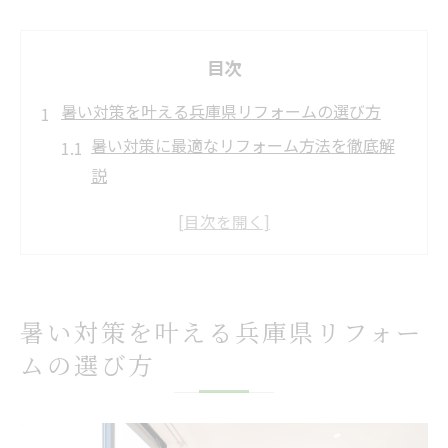
目次
暑い対策を叶える兵庫県リフォームの選び方
暑い対策に最適なリフォーム方法を徹底解
説
兵庫県で注目の暑い対策と窓リフォームの
関係
補助金を活用した暑い対策の賢いリフォー
ム術
暑い対策を叶える兵庫県リフォー
暑い対策で選ぶべき窓リフォームの最新動
ムの選び方
向
暑い時期に強いリフォームの具体的な選び
方