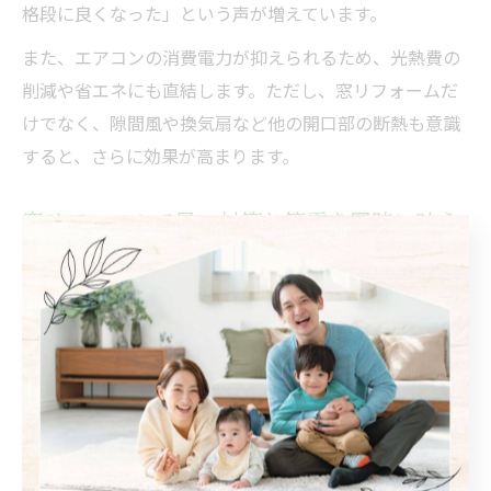
格段に良くなった」という声が増えています。
また、エアコンの消費電力が抑えられるため、光熱費の
削減や省エネにも直結します。ただし、窓リフォームだ
けでなく、隙間風や換気扇など他の開口部の断熱も意識
すると、さらに効果が高まります。
窓リフォームで暑い対策と節電を同時に叶え
る
窓リフォームは、暑い対策と同時に節電効果も実現でき
る点が大きな魅力です。特に、先進的窓リノベの補助金
を活用すれば、コストを抑えつつ高性能な断熱窓の導入
が可能となります。これにより、夏の冷房効率がアップ
し、電気代の節約も期待できます。
窓リフォームの実践例として、「2階の暑さが和らぎ家族