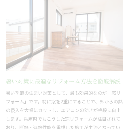
エアコン効率を高める窓リフォームの秘訣
暑い対策は二重窓リフォームで効率UP
暑い対策に効く窓リフォームの選定ポイン
ト
暑い対策でエアコン効率が変わる理由とは
窓リフォームで暑い対策と節電を同時に叶
える
暑い対策を考慮した窓工事で夏も快適生活
暑い対策に最適なリフォーム方法を徹底解説
補助金活用で実現する最新の暑さ対策術
補助金を活かした暑い対策リフォームの流
暑い季節の住まい対策として、最も効果的なのが「窓リ
れ
フォーム」です。特に窓を2重にすることで、外からの熱
暑い対策のための補助金申請ポイントを紹
の侵入を大幅にカットし、エアコンの効きが格段に向上
介
します。兵庫県でもこうした窓リフォームが注目されて
おり、断熱・遮熱性能を重視した施工が主流となってい
暑い対策×補助金で叶える賢いリフォーム