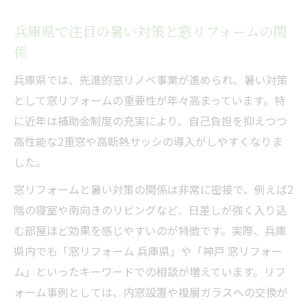
本
暑い対策リフォームでよくある失敗例を回
兵庫県で注目の暑い対策と窓リフォームの関
避
係
暑い対策と費用対効果の高いリフォーム選
兵庫県では、先進的窓リノベ事業が進められ、暑い対策
び
として窓リフォームの重要性が年々高まっています。特
兵庫県で暑い対策に強いリフォーム業者探
に近年は補助金制度の充実により、自己負担を抑えつつ
し
高性能な2重窓や高断熱サッシの導入がしやすくなりま
暑い対策リフォームの見積もり時の注意点
した。
今こそ始める!賢い暑さ対策と補助金利用
窓リフォームと暑い対策の関係は非常に密接で、例えば2
暑い対策は早めのリフォーム計画が重要
階の寝室や南向きのリビングなど、日差しが強く入り込
暑い対策と補助金活用の最新スケジュール
む部屋ほど効果を感じやすいのが特徴です。実際、兵庫
県内でも「窓リフォーム 兵庫県」や「神戸 窓リフォー
暑い対策を実現するための賢い情報収集術
ム」といったキーワードでの相談が増えています。リフ
暑い対策リフォームで快適な夏を迎える方
ォーム事例としては、内窓設置や複層ガラスへの交換が
法