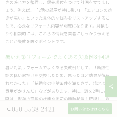
さの感じ方を整理し、優先順位をつけて計画を立てまし
ょう。例えば、「2階の部屋が特に暑い」「エアコンの効
きが悪い」といった具体的な悩みをリストアップするこ
とで、必要なリフォーム内容が明確になります。見積も
りや相談時には、これらの情報を業者にしっかり伝える
ことが失敗を防ぐポイントです。
暑い対策リフォームでよくある失敗例を回避
暑い対策リフォームでよくある失敗例として、「断熱性
能の低い窓だけを交換したため、思ったほど効果が得ら
れなかった」「補助金の申請条件を満たさず、想定より
費用がかさんだ」などがあります。特に、窓を2重にする
際は、既存の窓枠の状態や周辺の断熱状況も確認し、総
合的な対策を検討することが重要です。
050-5538-2421
お問い合わせはこちら
また、補助金制度は年度ごとに内容や申請期間が異なる