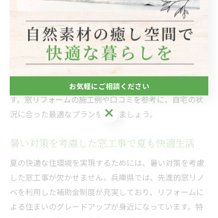
全員が快適に過ごせるようになった」「冷房を使う時間
が減った」といった利用者の声が多く寄せられていま
す。節電意識の高いご家庭や、電気代の上昇に悩む方に
もおすすめの対策です。
補助金利用には、リフォーム内容や製品の条件を確認
し、申請手続きを業者と連携して進めることが重要で
お気軽にご相談ください
す。窓リフォームの施工例や口コミを参考に、自宅の状
お気軽にご相談ください
況に合った最適なプランを選びましょう。
暑い対策を考慮した窓工事で夏も快適生活
夏の快適な住環境を実現するためには、暑い対策を考慮
した窓工事が欠かせません。兵庫県では、先進的窓リノ
ベを利用した補助金制度が充実しており、リフォームに
よる住まいのグレードアップが身近になっています。特