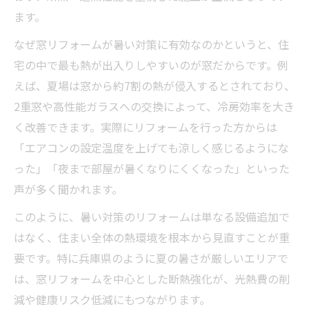
ます。
法
暑い対策に役立つ最新補助金情報をチェッ
なぜ窓リフォームが暑い対策に有効なのかというと、住
ク
宅の中で最も熱が出入りしやすいのが窓だからです。例
補助金利用で暑い対策をお得に進める方法
えば、夏場は窓から約7割の熱が侵入するとされており、
2重窓や高性能ガラスへの交換によって、冷房効率を大き
二重窓がもたらす夏の快適生活とは
く改善できます。実際にリフォームを行った方からは
暑い対策に効果的な二重窓の特徴を解説
「エアコンの設定温度を上げても涼しく感じるようにな
暑い対策で二重窓を選ぶメリットと実感
った」「夜まで部屋が暑くなりにくくなった」といった
二重窓リフォームで実現する暑い対策の実
声が多く聞かれます。
例
このように、暑い対策のリフォームは単なる設備追加で
暑い対策に最適な二重窓の選び方ポイント
はなく、住まい全体の熱環境を根本から見直すことが重
二重窓設置による暑い対策の体感効果とは
要です。特に兵庫県のように夏の暑さが厳しいエリアで
失敗しない兵庫県の暑い対策リフォーム法
は、窓リフォームを中心とした断熱強化が、光熱費の削
暑い対策を成功させるリフォーム準備の基
減や健康リスク低減にもつながります。