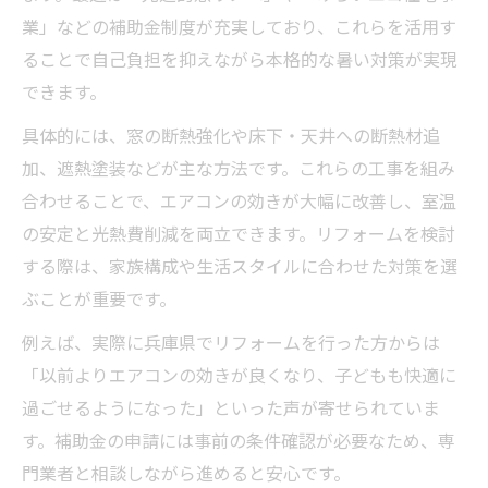
化
業」などの補助金制度が充実しており、これらを活用す
断熱工事に強い暑い対策リフォームの流れ
ることで自己負担を抑えながら本格的な暑い対策が実現
できます。
暑い対策と断熱で夏を快適に過ごす秘訣
補助金でお得に進める暑い対策リフォーム計画
具体的には、窓の断熱強化や床下・天井への断熱材追
加、遮熱塗装などが主な方法です。これらの工事を組み
暑い対策リフォームは補助金活用が決め手
合わせることで、エアコンの効きが大幅に改善し、室温
補助金対象の暑い対策工事と選び方のコツ
の安定と光熱費削減を両立できます。リフォームを検討
暑い対策で省エネ補助金を賢く利用する方
する際は、家族構成や生活スタイルに合わせた対策を選
法
ぶことが重要です。
補助金で叶える暑い対策リフォームの進め
例えば、実際に兵庫県でリフォームを行った方からは
方
「以前よりエアコンの効きが良くなり、子どもも快適に
暑い対策リフォームと補助金最新情報まと
過ごせるようになった」といった声が寄せられていま
め
す。補助金の申請には事前の条件確認が必要なため、専
申請時期が重要な最新暑い対策補助金の活用法
門業者と相談しながら進めると安心です。