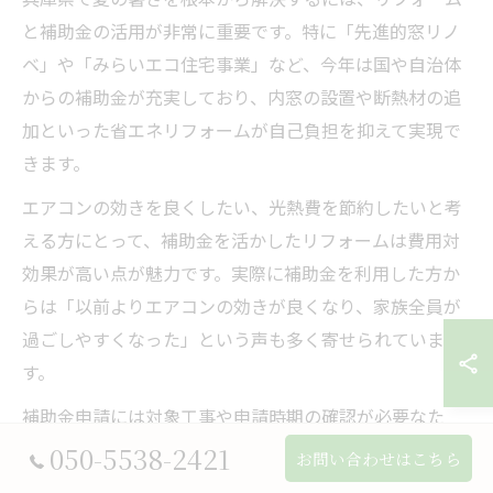
と補助金の活用が非常に重要です。特に「先進的窓リノ
ベ」や「みらいエコ住宅事業」など、今年は国や自治体
からの補助金が充実しており、内窓の設置や断熱材の追
加といった省エネリフォームが自己負担を抑えて実現で
きます。
エアコンの効きを良くしたい、光熱費を節約したいと考
える方にとって、補助金を活かしたリフォームは費用対
効果が高い点が魅力です。実際に補助金を利用した方か
らは「以前よりエアコンの効きが良くなり、家族全員が
過ごしやすくなった」という声も多く寄せられていま
す。
補助金申請には対象工事や申請時期の確認が必要なた
め、リフォーム業者と事前によく相談することが成功の
050-5538-2421
お問い合わせはこちら
カギとなります。申請漏れや工事内容のミスマッチを防