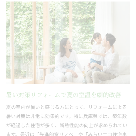
断熱工事で実感する省エネ暑い対策の効果
暑い対策リフォームで光熱費を賢く節約
築年数が古い家の暑い対策リフォーム案内
築年数が古い家に最適な暑い対策リフォー
ム
暑い対策が必要な古い家の断熱ポイント
築40年の家に効果的な暑い対策の進め方
暑い対策で古い家の快適さを取り戻す方法
内窓と断熱材で築古住宅の暑い対策を強化
暑い対策リフォームで夏の室温を劇的改善
断熱工事で実現する快適な暑い対策の暮らし
夏の室内が暑いと感じる方にとって、リフォームによる
断熱工事が導く暑い対策と快適な生活
暑い対策は非常に効果的です。特に兵庫県では、築年数
暑い対策で天井や床下の断熱を徹底解説
が経過した住宅が多く、断熱性能の向上が求められてい
内窓と断熱材追加で暑い対策の効果を最大
ます。最近は「先進的窓リノベ」や「みらいエコ住宅事