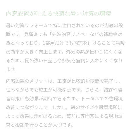
暑い対策補助金は申請時期が成否のカギ
最新の暑い対策補助金情報を早めにチェッ
内窓設置が叶える快適な暑い対策の環境
ク
暑い対策リフォームで特に注目されているのが内窓の設
暑い対策で補助金申請を成功させるポイン
置です。兵庫県でも「先進的窓リノベ」などの補助金対
ト
象となっており、1部屋だけでも内窓を付けることで冷暖
補助金申請時期を逃さない暑い対策の秘訣
房効率が大きく向上します。外気の熱が伝わりにくくな
暑い対策リフォームと補助金の賢い申請手
るため、夏の強い日差しや熱気を室内に入れにくくなり
順
ます。
内窓設置のメリットは、工事が比較的短期間で完了し、
住みながらでも施工が可能な点です。さらに、結露や騒
音対策にも効果が期待できるため、トータルでの住環境
改善につながります。しかし、窓のサイズや設置場所に
よって効果に差が出るため、事前に専門家による現地調
査と相談を行うことが大切です。