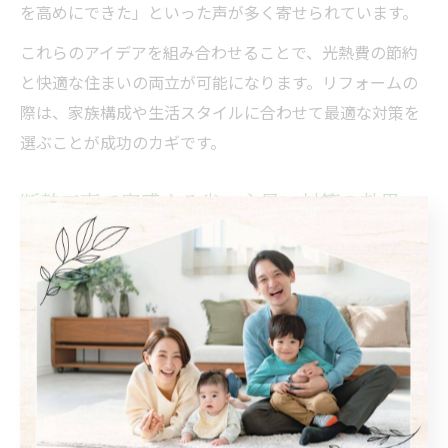
を高めにできた」といった声が多く寄せられています。
これらのアイデアを組み合わせることで、光熱費の節約
と快適な住まいの両立が可能になります。リフォームの
際は、家族構成や生活スタイルに合わせて最適な対策を
選ぶことが成功のカギです。
断熱工事で実感する省エネ暑い対策の効果
断熱材の追加は、暑い対策リフォームの中でも特に効果
が実感しやすい方法です。床下や天井裏に断熱材を施工
することで、外気温の影響を大幅に遮断し、室内の温度
を一定に保ちやすくなります。
特に築年数の古い住宅では、断熱性能が不足しているケ
ースが多く、夏は熱気がこもりやすくなっています。断
熱工事を行うことで「エアコンをつける前から涼しさを