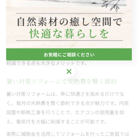
感じられるようになった」「冷房の効きが格段に良くな
り、家族の体調管理もしやすくなった」といった実感の
声が多くあります。
断熱工事は一度の施工で長期間効果が持続するため、光
熱費の節約だけでなく、快適な暮らしの基盤づくりにも
役立ちます。補助金を活用することで、費用面の負担を
お気軽にご相談ください
軽減できる点も大きなメリットです。
お気軽にご相談ください
暑い対策リフォームで光熱費を賢く節約
暑い対策リフォームは、単に快適さを高めるだけでな
く、毎月の光熱費を賢く節約できる点が魅力です。内窓
設置や断熱工事を行うことで、エアコンの使用量を抑
え、電気代を大幅に削減することが可能です。
実際に補助金を活用してリフォームを行ったご家庭では