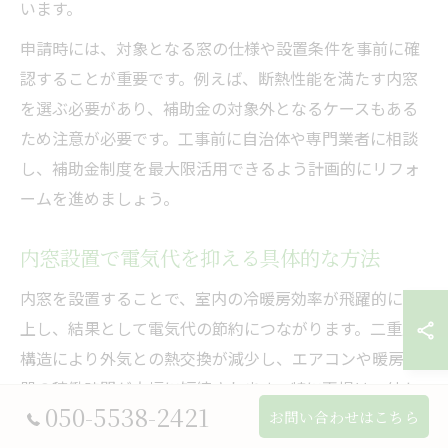
います。
申請時には、対象となる窓の仕様や設置条件を事前に確
認することが重要です。例えば、断熱性能を満たす内窓
を選ぶ必要があり、補助金の対象外となるケースもある
ため注意が必要です。工事前に自治体や専門業者に相談
し、補助金制度を最大限活用できるよう計画的にリフォ
ームを進めましょう。
内窓設置で電気代を抑える具体的な方法
内窓を設置することで、室内の冷暖房効率が飛躍的に向
上し、結果として電気代の節約につながります。二重窓
構造により外気との熱交換が減少し、エアコンや暖房機
器の稼働時間が大幅に短縮されます。特に夏場は、外か
050-5538-2421
らの熱気の侵入を防ぎ、涼しい室温を長時間キープでき
お問い合わせはこちら
るため、エアコンの設定温度を高めにしても快適に過ご