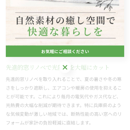
ポートや最適なプラン提案を受けられるのも大きな利点
です。
省エネと電気代対策なら窓リノベ
が決め手
お気軽にご相談ください
お気軽にご相談ください
先進的窓リノベで光熱費を大幅にカット
先進的窓リノベを取り入れることで、夏の暑さや冬の寒
さをしっかり遮断し、エアコンや暖房の使用を抑えるこ
とが可能です。これにより毎月の電気代やガス代など、
光熱費の大幅な削減が期待できます。特に兵庫県のよう
な気候変動が激しい地域では、断熱性能の高い窓へのリ
フォームが家計の負担軽減に直結します。