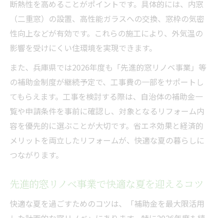
断熱性を高めることがポイントです。具体的には、内窓
例
（二重窓）の設置、高性能ガラスへの交換、窓枠の気密
先進的窓リノベのお得な活用方法まとめ
性向上などが有効です。これらの施工により、外気温の
電気代を抑える兵庫県リフォーム補助金活
影響を受けにくい住環境を実現できます。
用術
また、兵庫県では2026年度も「先進的窓リノベ事業」等
の補助金制度が継続予定で、工事費の一部をサポートし
てもらえます。工事を検討する際は、自治体の補助金一
覧や申請条件を事前に確認し、対象となるリフォーム内
容を優先的に選ぶことが大切です。省エネ効果と経済的
メリットを両立したリフォームが、快適な夏の暮らしに
つながります。
先進的窓リノベ事業で快適な夏を迎えるコツ
快適な夏を過ごすためのコツは、「補助金を最大限活用
した計画的な窓リノベ」にあります。特に2026年度も続