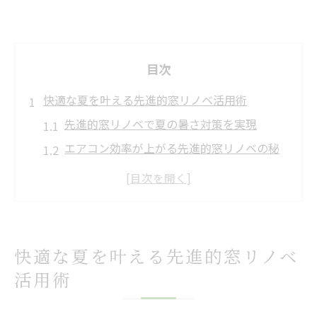
目次
快適な夏を叶える先進的窓リノベ活用術
先進的窓リノベで夏の暑さ対策を実現
エアコン効率が上がる先進的窓リノベの秘
密
省エネリフォームで涼しい室内を手に入れ
る方法
先進的窓リノベ事業で快適な夏を迎えるコ
快適な夏を叶える先進的窓リノベ
ツ
活用術
補助金活用で暮らしが変わる先進的窓リノ
ベ