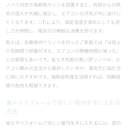
ノベで内窓や高断熱サッシを設置すると、外部からの熱
内窓設置で光熱費を抑えるコツをご紹介
気の侵入が大幅に減少し、エアコンの冷気が外に逃げに
先進的窓リノベで内窓設置の効果を最大化
くくなります。これにより、設定温度を高めにしても涼
二重窓の補助金を活用した内窓リフォーム
しさが持続し、電気代の無駄な消費を防げます。
法
例えば、兵庫県内でリノベを行ったご家庭では「以前よ
内窓設置で電気代を抑える具体的な方法
り短時間で部屋が冷え、エアコンの稼働時間が減った」
省エネリフォームと内窓選びのポイント
との実感も多いです。省エネ性能の高い窓リノベは、エ
先進的窓リノベ事業と内窓設置の関係を解
アコン頼みの生活から脱却したい方や、電気代に悩む方
説
に特におすすめです。補助金制度を活用すれば、初期投
資の負担も軽減できます。
補助金活用で叶う快適な兵庫県の省エネ生活
兵庫県で先進的窓リノベ補助金を使うメリ
省エネリフォームで涼しい室内を手に入れる
ット
方法
快適な夏を支える省エネ生活の始め方
省エネリフォームで涼しい室内を手に入れるには、窓の
補助金一覧を活用した省エネリフォーム事