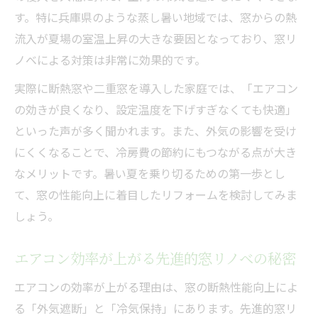
す。特に兵庫県のような蒸し暑い地域では、窓からの熱
窓リノベ2025から2026への流れと補助金活
流入が夏場の室温上昇の大きな要因となっており、窓リ
用
ノベによる対策は非常に効果的です。
兵庫県リフォーム補助金で省エネ住宅を目
指す
実際に断熱窓や二重窓を導入した家庭では、「エアコン
先進的窓リノベに適した断熱性能とは
の効きが良くなり、設定温度を下げすぎなくても快適」
といった声が多く聞かれます。また、外気の影響を受け
最新制度を活かした賢い窓リノベの進め方
にくくなることで、冷房費の節約にもつながる点が大き
先進的窓リノベ2026事業の制度変更点を解
なメリットです。暑い夏を乗り切るための第一歩とし
説
て、窓の性能向上に着目したリフォームを検討してみま
補助金がなくなる前に窓リノベを進めるポ
しょう。
イント
兵庫県リフォーム補助金の申請手順と注意
エアコン効率が上がる先進的窓リノベの秘密
点
エアコンの効率が上がる理由は、窓の断熱性能向上によ
先進的窓リノベの登録業者選びのコツ
る「外気遮断」と「冷気保持」にあります。先進的窓リ
制度を最大活用する窓リノベ計画の立て方