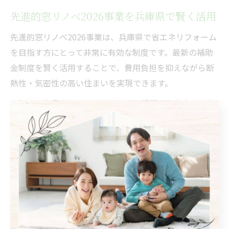
先進的窓リノベ2026事業を兵庫県で賢く活用
先進的窓リノベ2026事業は、兵庫県で省エネリフォーム
を目指す方にとって非常に有効な制度です。最新の補助
金制度を賢く活用することで、費用負担を抑えながら断
熱性・気密性の高い住まいを実現できます。
申請時の注意点としては、対象窓の種類や工事内容、必
要書類の提出など、細かな条件を事前に確認することが
挙げられます。たとえば、内窓設置や窓交換など、補助
対象となる工事かどうかをリフォーム業者としっかり相
談しましょう。
また、補助金の申請は先着順や予算上限がある場合も多
いため、準備やスケジュール管理が成功の鍵となりま
す。経験豊富な業者に相談することで、申請手続きのサ