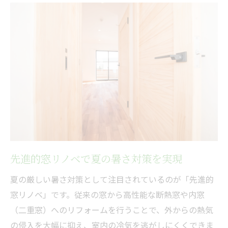
兵庫県の補助金で二重窓リフォームが身近に
二重窓の補助金で先進的窓リノベをお得に
実現
2026年度も続く兵庫県リフォーム補助金の
魅力
兵庫県の補助金一覧と先進的窓リノベの関
係を解説
二重窓補助金で叶える省エネと快適な暮ら
し
先進的窓リノベ2026事業を兵庫県で賢く活
先進的窓リノベで夏の暑さ対策を実現
用
夏の厳しい暑さ対策として注目されているのが「先進的
省エネと電気代対策なら窓リノベが決め手
窓リノベ」です。従来の窓から高性能な断熱窓や内窓
先進的窓リノベで光熱費を大幅にカット
（二重窓）へのリフォームを行うことで、外からの熱気
省エネ効果が高い窓リノベの選び方を解説
の侵入を大幅に抑え、室内の冷気を逃がしにくくできま