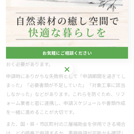
補助金申請で後悔しないリフォーム計画術
補助金申請は、リフォーム計画の初期段階から準備を始
めることが後悔しない秘訣です。例えば、2026年の補助
金はいつから申請できるのか、必要書類や申請条件は何
お気軽にご相談ください
か、工事着手前の申請が必須かどうかを事前に確認して
おく必要があります。
お気軽にご相談ください
申請時にありがちな失敗例として「申請期間を過ぎてし
まった」「必要書類が不足していた」「対象工事に該当
しなかった」などがあります。これらを防ぐため、リフ
ォーム業者と密に連携し、申請スケジュールや書類作成
を一緒に進めることが大切です。
また、国・県・市区町村の三層補助金を併用できる場合
は、どの順番で申請するか、重複申請が可能かも確認し