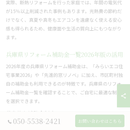
実際、断熱リフォームを行った家庭では、年間の電気代
が15％以上削減された事例もあります。光熱費の節約だ
けでなく、真夏や真冬もエアコンを遠慮なく使える安心
感も得られるため、健康面や生活の質向上にもつながり
ます。
兵庫県リフォーム補助金一覧2026年版の活用
2026年度の兵庫県リフォーム補助金は、「みらいエコ住
宅事業2026」や「先進的窓リノベ」に加え、市区町村独
自の補助金も利用できるのが特徴です。兵庫県のリフォ
ーム補助金一覧を確認することで、ご自宅に最適な制度
を選択できます。
代表的な補助金制度
050-5538-2421
お問い合わせはこちら
みらいエコ住宅事業2026（省エネリフォーム全般対