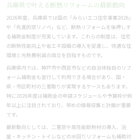
兵庫県で叶える断熱リフォームの最新動向
今注目の断熱リフォーム計画と申請スケジュー
2026年度、兵庫県では国の「みらいエコ住宅事業2026」
ル
や「先進的窓リノベ」など、断熱リフォームを後押しす
断熱リフォーム最新計画の立て方と注意点
る補助金制度が充実しています。これらの制度は、住宅
2026年の補助金申請スケジュール早分かり
の断熱性能向上や省エネ設備の導入を促進し、快適な住
申請時に押さえるべき断熱リフォーム手順
環境と光熱費削減の両立を目指すものです。
トイレリフォーム助成金も上手に活用しよ
兵庫県内では、神戸市や西宮市などの自治体独自のリフ
う
ォーム補助金も並行して利用できる場合があり、国・
断熱リフォームで一年中快適な住まい実現
県・市区町村の三重取りが実現するケースもあります。
特に2026年度は補助金の申請スケジュールや予算枠が例
年以上に注目されており、早めの情報収集と計画が重要
です。
最新動向としては、二重窓や高性能断熱材の導入、浴
室・キッチン・トイレなどの水回りリフォームも補助対