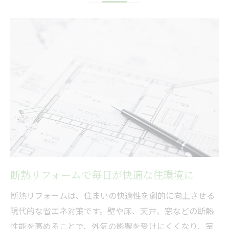
省エネリフォームに最適な補助金選び方
断熱リフォームで光熱費削減を実現する方
法
補助金申請で後悔しないリフォーム計画術
2026年度の新制度で賢く補助金申請を
2026年断熱リフォーム補助金最新情報
2026年度補助金申請スケジュール把握法
申請漏れ防止の断熱リフォーム準備ポイン
ト
2026年度の兵庫県補助金一覧を徹底解説
断熱リフォームで毎日が快適な住環境に
トータル断熱で補助金を最大限活用するコ
断熱リフォームは、住まいの快適性を劇的に向上させる
ツ
現代的な省エネ対策です。壁や床、天井、窓などの断熱
エアコン効率を高める断熱対策とは
性能を高めることで、外気の影響を受けにくくなり、室