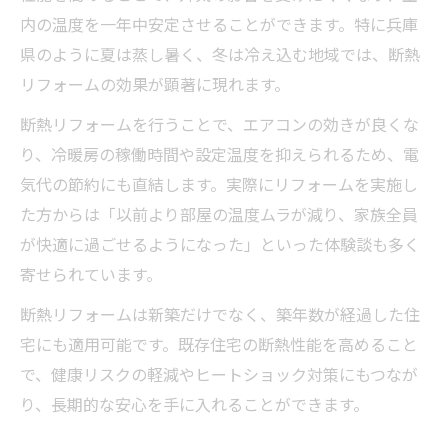
断熱リフォームでエアコン効率大幅UP
内の温度を一年中安定させることができます。特に兵庫
開口部断熱で夏冬の快適さを実感しよう
県のように夏は蒸し暑く、冬は冷え込む地域では、断熱
断熱リフォームが光熱費節約に直結する理
リフォームの効果が顕著に現れます。
由
断熱リフォームを行うことで、エアコンの効きが良くな
エアコン効率と断熱リフォームの深い関係
り、冷暖房の稼働時間や設定温度を抑えられるため、電
二重窓・外窓交換による断熱効果の向上
気代の節約にも直結します。実際にリフォームを実施し
光熱費削減に役立つ兵庫県補助金の活用法
た方からは「以前より部屋の温度ムラが減り、家族全員
が快適に過ごせるようになった」といった体験談も多く
兵庫県の断熱リフォーム補助金活用ポイン
寄せられています。
ト
光熱費削減を実現する断熱リフォーム戦略
断熱リフォームは新築だけでなく、築年数が経過した住
兵庫県リフォーム補助金一覧2026年版の活
宅にも適用可能です。既存住宅の断熱性能を高めること
用
で、健康リスクの軽減やヒートショック対策にもつなが
り、長期的な安心を手に入れることができます。
断熱リフォームと補助金併用の最適プラン
お風呂やキッチンにも使える補助金制度