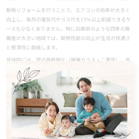
断熱リフォームを行うことで、エアコンの効率が大きく
向上し、毎月の電気代やガス代を15％以上削減できるケ
ースも少なくありません。特に兵庫県のような四季の寒
暖差が大きい地域では、断熱性能の向上が生活の快適さ
と経済性に直結します。
具体的には、窓の高断熱化（複層ガラス・二重窓）、外
壁・天井・床下の断熱材追加、玄関ドアの断熱リフォー
ムなどが有効です。これにより、外気温の影響を受けに
くくなり、エアコンの稼働時間や設定温度を抑えられる
ため、結果的に光熱費が下がります。
成功のポイントは、家全体の断熱バランスを考えたプラ
ンニングと、補助金を活用した賢い工事計画です。事前
に専門家による断熱診断を受け、最適なリフォーム箇所
と補助金活用法を確認しましょう。