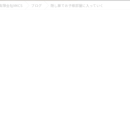
限会社MKCS
ブログ
隠し扉でお子様部屋に入っていく