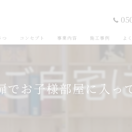
05
さつ
コンセプト
事業内容
施工事例
よ
扉でお子様部屋に入っ