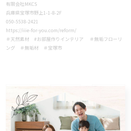
有限会社MKCS
兵庫県宝塚市野上1-1-8-2F
050-5538-2421
https://iiie-for-you.com/reform/
＃天然素材 #お部屋作りインテリア ＃無垢フローリ
ング ＃無垢材 ＃宝塚市
< 前のページ
一覧に戻る
次のページ >
カテゴリー
Categories