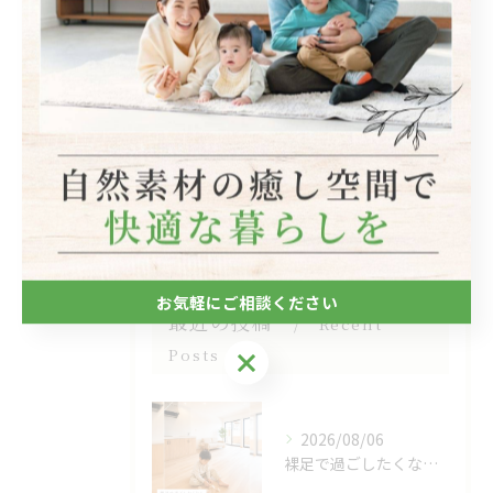
全てのカテゴリー
自然素材
フローリング
断熱
キッチン
木造
お気軽にご相談ください
最近の投稿
Recent
Posts
お気軽にご相談ください
2026/08/06
裸足で過ごしたくなる、木のぬくもりを感じる床🌿