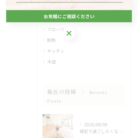
全てのカテゴリー
お気軽にご相談ください
自然素材
フローリング
お気軽にご相談ください
断熱
キッチン
木造
最近の投稿
Recent
Posts
2026/08/06
裸足で過ごしたくなる、木のぬくもりを感じる床🌿