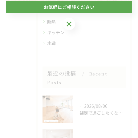
自然素材
お気軽にご相談ください
フローリング
断熱
お気軽にご相談ください
キッチン
木造
最近の投稿
Recent
Posts
2026/08/06
裸足で過ごしたくなる、木のぬくもりを感じる床🌿