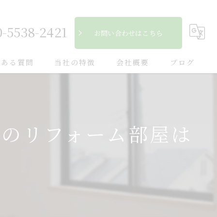
0-5538-2421
お問い合わせはこちら
くある質問
当社の特徴
会社概要
ブログ
自然素材
コラム
フローリング
ンのリフォーム部屋は
断熱
キッチン
木造