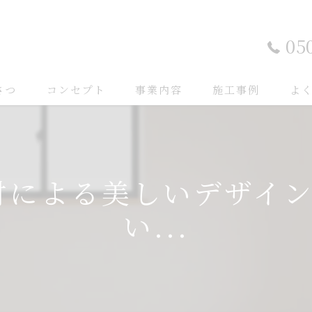
05
さつ
コンセプト
事業内容
施工事例
よ
垢材による美しいデザイ
い...