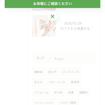
自然素材に包まれる、心地よい寝室🌿
お気軽にご相談ください
お気軽にご相談ください
2026/07/29
ロフトから見渡せる、開放的なキッチン🌿
タグ
Tags
補助金
省エネ
メンテナンス
手入れ
フローリング
宝塚市
リフォーム
冷え性
快適
健康的
リノベーション
シロアリ駆除