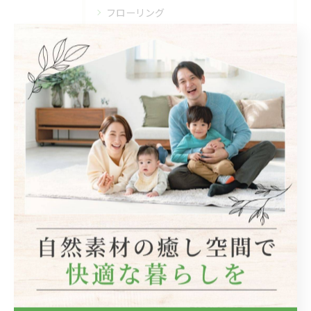
フローリング
断熱
キッチン
木造
最近の投稿
Recent
Posts
2026/08/06
裸足で過ごしたくなる、木のぬくもりを感じる床🌿
2026/08/02