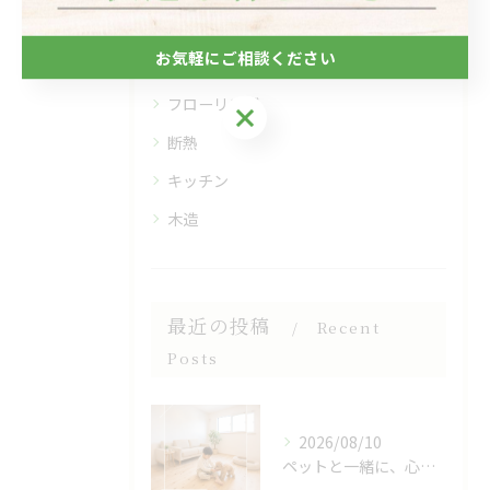
全てのカテゴリー
お気軽にご相談ください
自然素材
フローリング
お気軽にご相談ください
断熱
キッチン
木造
最近の投稿
Recent
Posts
2026/08/10
ペットと一緒に、心地よく暮らせるおうちへ🐶🌿