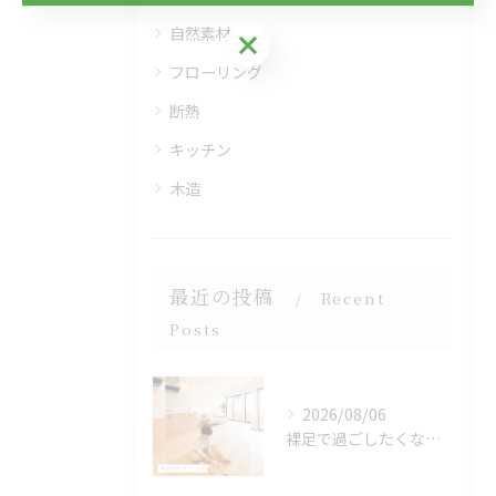
自然素材
お気軽にご相談ください
フローリング
断熱
キッチン
木造
最近の投稿
Recent
Posts
2026/08/06
裸足で過ごしたくなる、木のぬくもりを感じる床🌿