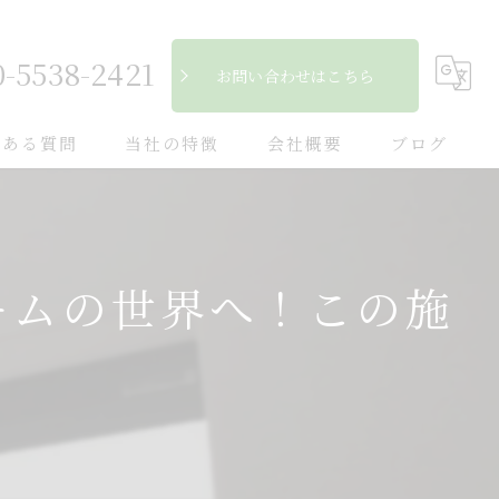
0-5538-2421
お問い合わせはこちら
くある質問
当社の特徴
会社概要
ブログ
自然素材
コラム
フローリング
ームの世界へ！この施
断熱
キッチン
木造