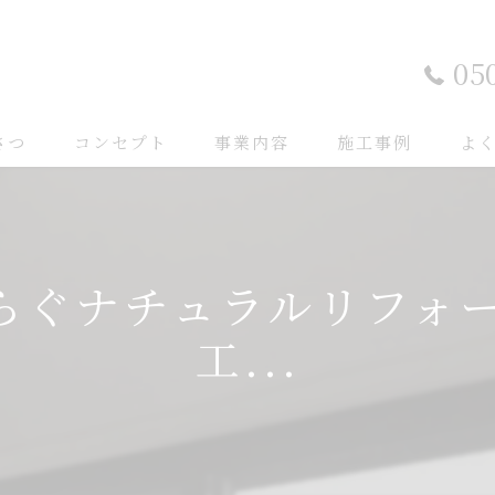
05
さつ
コンセプト
事業内容
施工事例
よ
安らぐナチュラルリフォ
工...