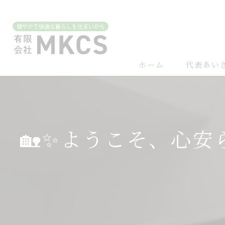
ホーム
代表あい
🏡✨ようこそ、心