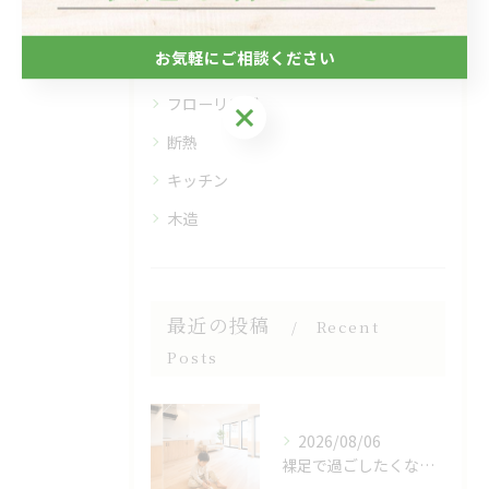
全てのカテゴリー
お気軽にご相談ください
自然素材
フローリング
お気軽にご相談ください
断熱
キッチン
木造
最近の投稿
Recent
Posts
2026/08/06
裸足で過ごしたくなる、木のぬくもりを感じる床🌿