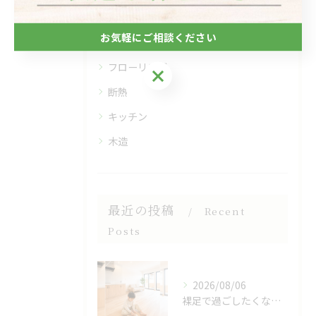
全てのカテゴリー
お気軽にご相談ください
自然素材
フローリング
お気軽にご相談ください
断熱
キッチン
木造
最近の投稿
Recent
Posts
2026/08/06
裸足で過ごしたくなる、木のぬくもりを感じる床🌿