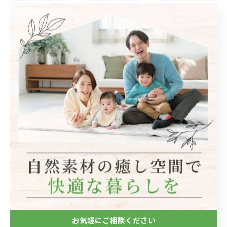
< 前のページ
一覧に戻る
次のページ >
関連タグ
#リフォーム
#リノベーション
カテゴリー
Categories
全てのカテゴリー
自然素材
フローリング
お気軽にご相談ください
断熱