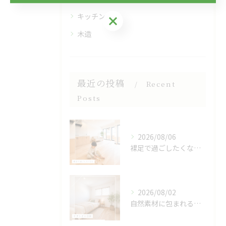
キッチン
お気軽にご相談ください
木造
最近の投稿
Recent
Posts
2026/08/06
裸足で過ごしたくなる、木のぬくもりを感じる床🌿
2026/08/02
自然素材に包まれる、心地よい寝室🌿