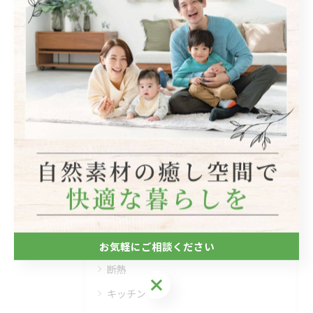
関連タグ
#リフォーム
#リノベーション
カテゴリー
Categories
全てのカテゴリー
自然素材
フローリング
お気軽にご相談ください
断熱
お気軽にご相談ください
キッチン