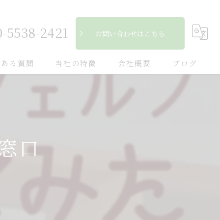
0-5538-2421
お問い合わせはこちら
くある質問
当社の特徴
会社概要
ブログ
自然素材
コラム
フローリング
窓口
断熱
キッチン
木造