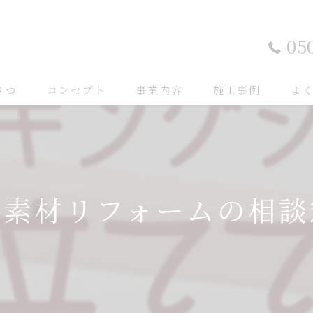
05
さつ
コンセプト
事業内容
施工事例
よ
然素材リフォームの相談