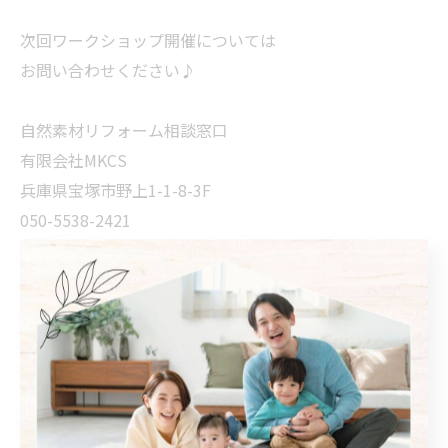
次回ワークショップ開催については
お問い合わせください♪
自然素材リフォーム相談窓口
有限会社MKCS
兵庫県宝塚市野上1-1-8-3F
050-5538-2421
https://iiie-for-you.com/reform/
#ベビー枕 #断熱材 #パーフェクトバリア
#日本子育て大賞 # #宝塚市