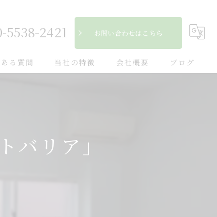
0-5538-2421
お問い合わせはこちら
くある質問
当社の特徴
会社概要
ブログ
自然素材
コラム
フローリング
トバリア」
断熱
キッチン
木造