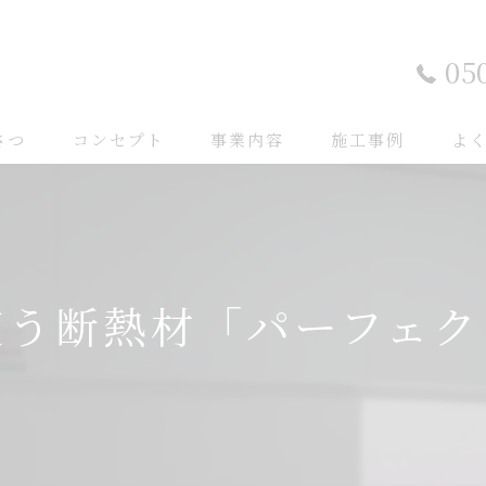
05
さつ
コンセプト
事業内容
施工事例
よ
使う断熱材「パーフェク