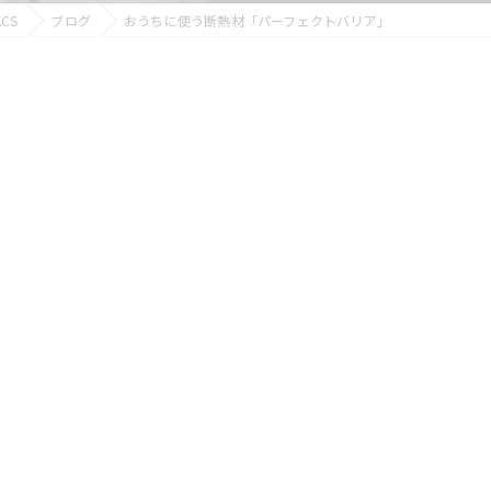
CS
ブログ
おうちに使う断熱材「パーフェクトバリア」