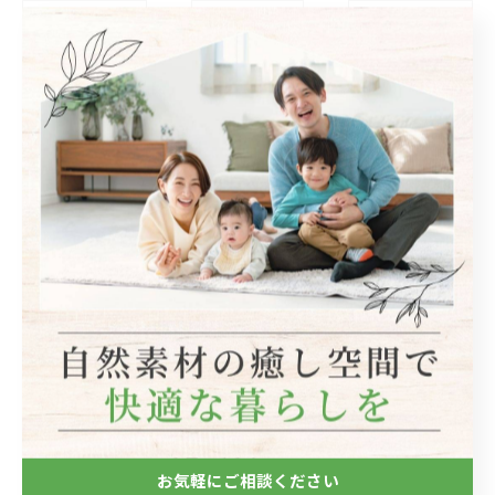
< 前のページ
一覧に戻る
次のページ >
関連タグ
#リフォーム
#リノベーション
カテゴリー
Categories
全てのカテゴリー
自然素材
フローリング
お気軽にご相談ください
断熱