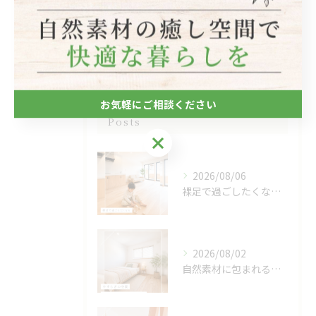
キッチン
木造
最近の投稿
Recent
お気軽にご相談ください
Posts
お気軽にご相談ください
2026/08/06
裸足で過ごしたくなる、木のぬくもりを感じる床🌿
2026/08/02
自然素材に包まれる、心地よい寝室🌿