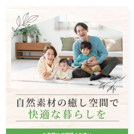
< 前のページ
一覧に戻る
次のページ >
関連タグ
#宝塚市
カテゴリー
Categories
全てのカテゴリー
自然素材
フローリング