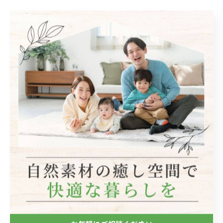
< 前のページ
一覧に戻る
次のページ >
関連タグ
#リフォーム
#リノベーション
カテゴリー
Categories
全てのカテゴリー
自然素材
フローリング