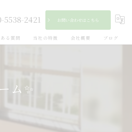
0-5538-2421
お問い合わせはこちら
くある質問
当社の特徴
会社概要
ブログ
自然素材
コラム
フローリング
ーム✨
断熱
キッチン
木造