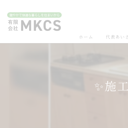
ホーム
代表あい
✨施