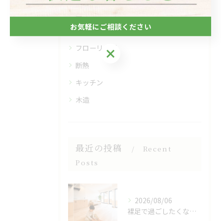
全てのカテゴリー
お気軽にご相談ください
自然素材
フローリング
お気軽にご相談ください
断熱
キッチン
木造
最近の投稿
Recent
Posts
2026/08/06
裸足で過ごしたくなる、木のぬくもりを感じる床🌿