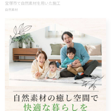
宝塚市で自然素材を用いた施工
自然素材
< 前のページ
一覧に戻る
次のページ >
関連タグ
#宝塚市
#リノベーション
#リフォーム
#漆喰
カテゴリー
Categories