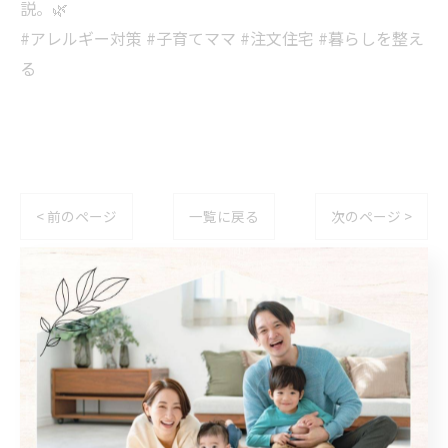
説。🌿
#アレルギー対策 #子育てママ #注文住宅 #暮らしを整え
る
< 前のページ
一覧に戻る
次のページ >
カテゴリー
Categories
全てのカテゴリー
自然素材
フローリング