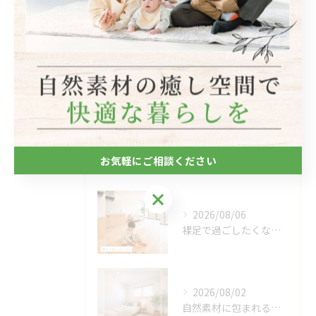
断熱
キッチン
木造
最近の投稿
Recent
お気軽にご相談ください
Posts
お気軽にご相談ください
2026/08/06
裸足で過ごしたくなる、木のぬくもりを感じる床🌿
2026/08/02
自然素材に包まれる、心地よい寝室🌿