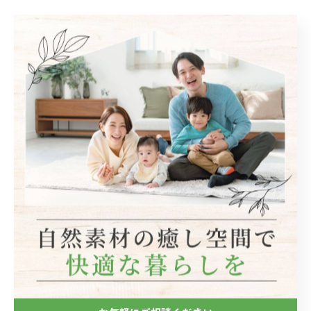
< 前のページ
一覧に戻る
次のページ >
関連タグ
#宝塚市
カテゴリー
Categories
全てのカテゴリー
自然素材
フローリング